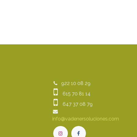
922 10 08 29
615 70 81 14
647 37 08 79
info@vadenersoluciones.com