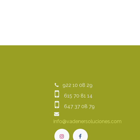
922 10 08 29
615 70 81 14
647 37 08 79
info@vadenersoluciones.com